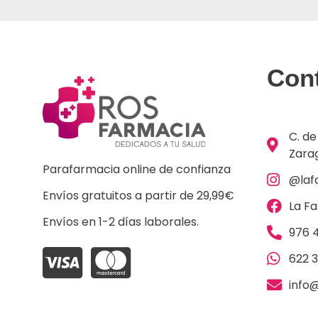
Con
C. de
Zara
Parafarmacia online de confianza
@laf
Envíos gratuitos a partir de 29,99€
La F
Envíos en 1-2 días laborales.
976 4
622 
info