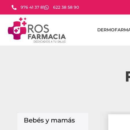
976 41 37 81
622 38 58 90
DERMOFARMA
Bebés y mamás