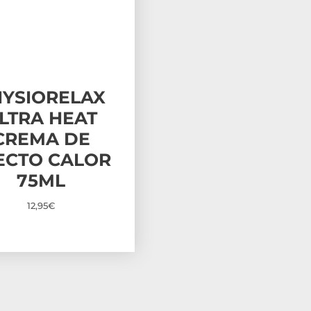
HYSIORELAX
LTRA HEAT
CREMA DE
ECTO CALOR
75ML
12,95
€