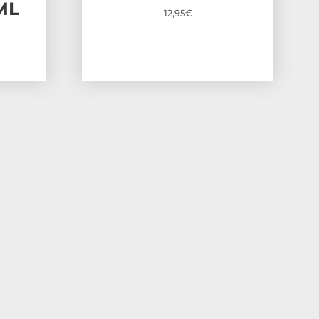
ML
12,95
€