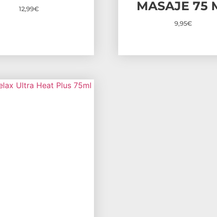
MASAJE 75 
12,99
€
9,95
€