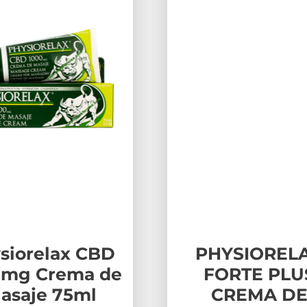
siorelax CBD
PHYSIOREL
0mg Crema de
FORTE PLU
asaje 75ml
CREMA D