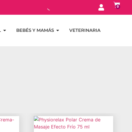
0
L
BEBÉS Y MAMÁS
VETERINARIA