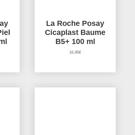
ay
La Roche Posay
iel
Cicaplast Baume
ml
B5+ 100 ml
16,95
€