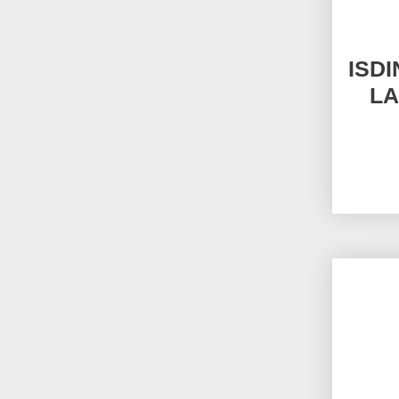
ISD
LA