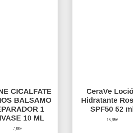
NE CICALFATE
CeraVe Loci
IOS BALSAMO
Hidratante Ros
EPARADOR 1
SPF50 52 m
VASE 10 ML
15,95
€
7,99
€