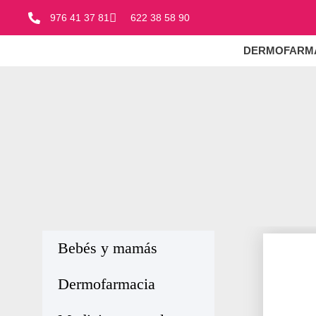
976 41 37 81
622 38 58 90
DERMOFARM
Bebés y mamás
Dermofarmacia