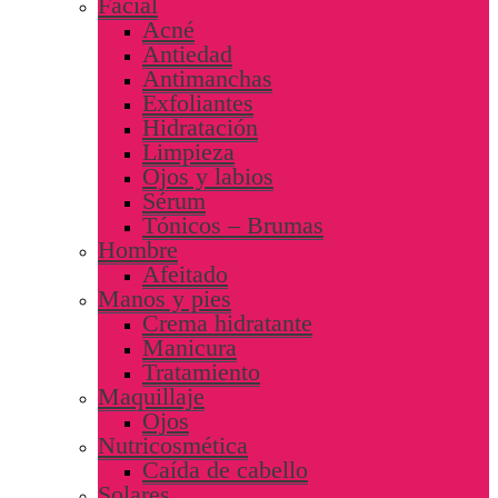
Facial
Acné
Antiedad
Antimanchas
Exfoliantes
Hidratación
Limpieza
Ojos y labios
Sérum
Tónicos – Brumas
Hombre
Afeitado
Manos y pies
Crema hidratante
Manicura
Tratamiento
Maquillaje
Ojos
Nutricosmética
Caída de cabello
Solares