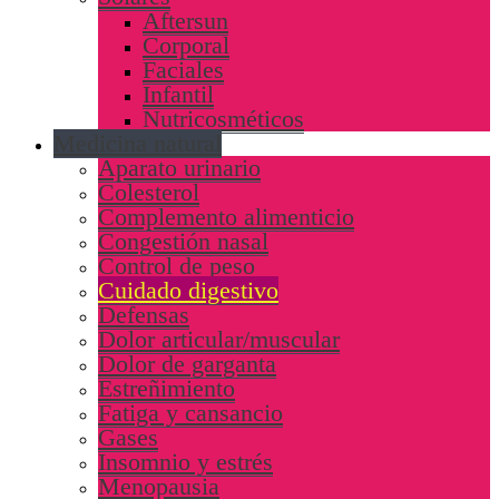
Aftersun
Corporal
Faciales
Infantil
Nutricosméticos
Medicina natural
Aparato urinario
Colesterol
Complemento alimenticio
Congestión nasal
Control de peso
Cuidado digestivo
Defensas
Dolor articular/muscular
Dolor de garganta
Estreñimiento
Fatiga y cansancio
Gases
Insomnio y estrés
Menopausia