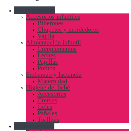
Bebés y mamás
Accesorios infantiles
Biberones
Chupetes y mordedores
Vajilla
Alimentación infantil
Complementos
Leches
Papillas
Potitos
Embarazo y lactancia
Maternidad
Higiene del bebé
Accesorios
Cremas
Geles
Pañales
Toallitas
Dermofarmacia