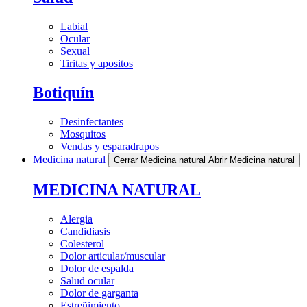
Labial
Ocular
Sexual
Tiritas y apositos
Botiquín
Desinfectantes
Mosquitos
Vendas y esparadrapos
Medicina natural
Cerrar Medicina natural
Abrir Medicina natural
MEDICINA NATURAL
Alergia
Candidiasis
Colesterol
Dolor articular/muscular
Dolor de espalda
Salud ocular
Dolor de garganta
Estreñimiento