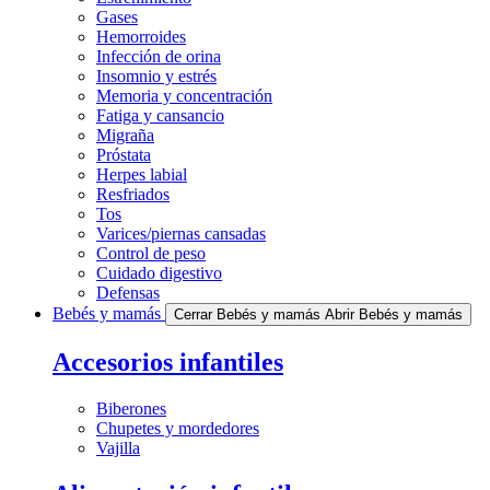
Gases
Hemorroides
Infección de orina
Insomnio y estrés
Memoria y concentración
Fatiga y cansancio
Migraña
Próstata
Herpes labial
Resfriados
Tos
Varices/piernas cansadas
Control de peso
Cuidado digestivo
Defensas
Bebés y mamás
Cerrar Bebés y mamás
Abrir Bebés y mamás
Accesorios infantiles
Biberones
Chupetes y mordedores
Vajilla