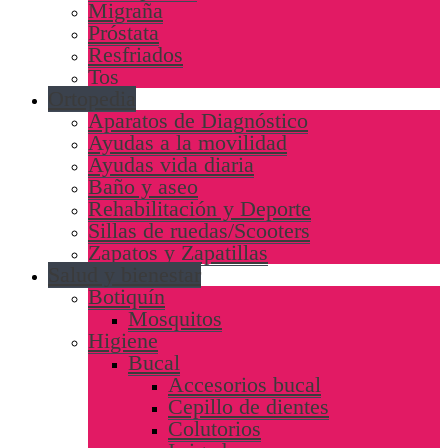
Migraña
Próstata
Resfriados
Tos
Ortopedia
Aparatos de Diagnóstico
Ayudas a la movilidad
Ayudas vida diaria
Baño y aseo
Rehabilitación y Deporte
Sillas de ruedas/Scooters
Zapatos y Zapatillas
Salud y bienestar
Botiquín
Mosquitos
Higiene
Bucal
Accesorios bucal
Cepillo de dientes
Colutorios