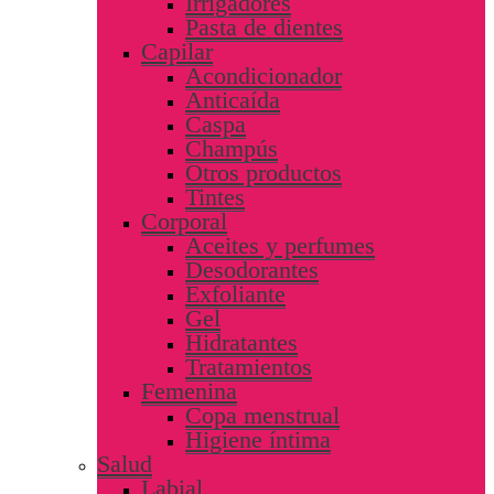
Irrigadores
Pasta de dientes
Capilar
Acondicionador
Anticaída
Caspa
Champús
Otros productos
Tintes
Corporal
Aceites y perfumes
Desodorantes
Exfoliante
Gel
Hidratantes
Tratamientos
Femenina
Copa menstrual
Higiene íntima
Salud
Labial