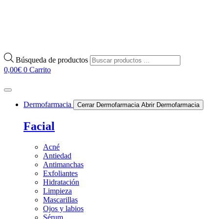
Búsqueda de productos
0,00
€
0
Carrito
Dermofarmacia
Cerrar Dermofarmacia
Abrir Dermofarmacia
Facial
Acné
Antiedad
Antimanchas
Exfoliantes
Hidratación
Limpieza
Mascarillas
Ojos y labios
Sérum