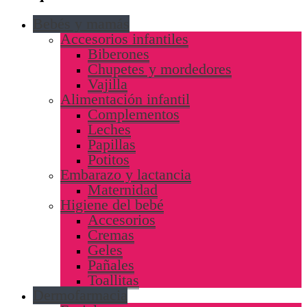
Bebés y mamás
Accesorios infantiles
Biberones
Chupetes y mordedores
Vajilla
Alimentación infantil
Complementos
Leches
Papillas
Potitos
Embarazo y lactancia
Maternidad
Higiene del bebé
Accesorios
Cremas
Geles
Pañales
Toallitas
Dermofarmacia