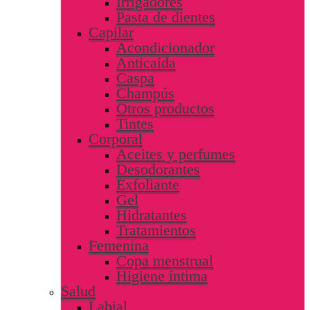
Irrigadores
Pasta de dientes
Capilar
Acondicionador
Anticaída
Caspa
Champús
Otros productos
Tintes
Corporal
Aceites y perfumes
Desodorantes
Exfoliante
Gel
Hidratantes
Tratamientos
Femenina
Copa menstrual
Higiene íntima
Salud
Labial