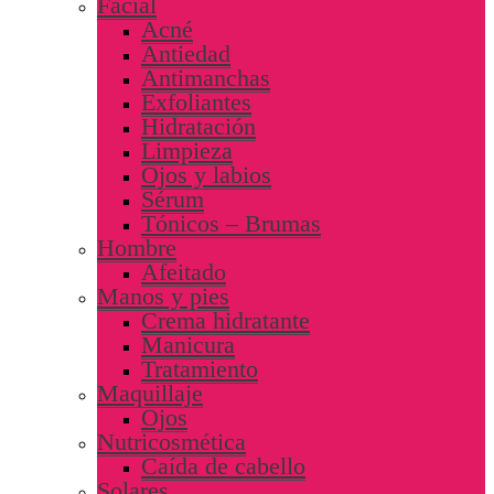
Facial
Acné
Antiedad
Antimanchas
Exfoliantes
Hidratación
Limpieza
Ojos y labios
Sérum
Tónicos – Brumas
Hombre
Afeitado
Manos y pies
Crema hidratante
Manicura
Tratamiento
Maquillaje
Ojos
Nutricosmética
Caída de cabello
Solares