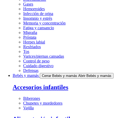
Gases
Hemorroides
Infección de orina
Insomnio y estrés
Memoria y concentración
Fatiga y cansancio
Migraña
Próstata
Herpes labial
Resfriados
Tos
Varices/piernas cansadas
Control de peso
Cuidado digestivo
Defensas
Bebés y mamás
Cerrar Bebés y mamás
Abrir Bebés y mamás
Accesorios infantiles
Biberones
Chupetes y mordedores
Vajilla