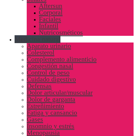
Aftersun
Corporal
Faciales
Infantil
Nutricosméticos
Medicina natural
Aparato urinario
Colesterol
Complemento alimenticio
Congestión nasal
Control de peso
Cuidado digestivo
Defensas
Dolor articular/muscular
Dolor de garganta
Estreñimiento
Fatiga y cansancio
Gases
Insomnio y estrés
Menopausia