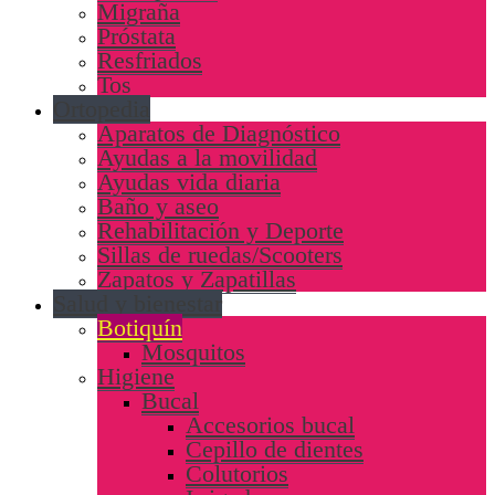
Migraña
Próstata
Resfriados
Tos
Ortopedia
Aparatos de Diagnóstico
Ayudas a la movilidad
Ayudas vida diaria
Baño y aseo
Rehabilitación y Deporte
Sillas de ruedas/Scooters
Zapatos y Zapatillas
Salud y bienestar
Botiquín
Mosquitos
Higiene
Bucal
Accesorios bucal
Cepillo de dientes
Colutorios