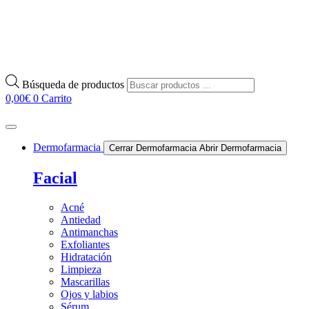
Búsqueda de productos
0,00
€
0
Carrito
Dermofarmacia
Cerrar Dermofarmacia
Abrir Dermofarmacia
Facial
Acné
Antiedad
Antimanchas
Exfoliantes
Hidratación
Limpieza
Mascarillas
Ojos y labios
Sérum