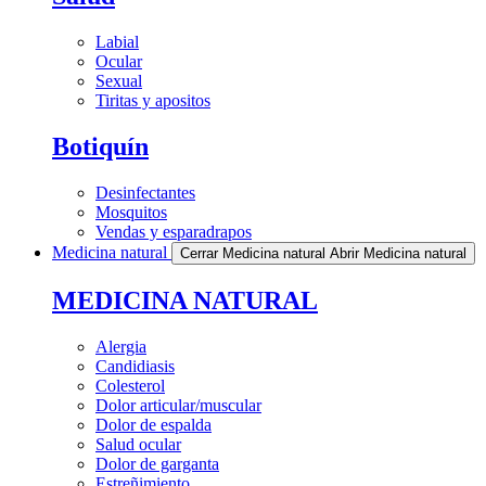
Labial
Ocular
Sexual
Tiritas y apositos
Botiquín
Desinfectantes
Mosquitos
Vendas y esparadrapos
Medicina natural
Cerrar Medicina natural
Abrir Medicina natural
MEDICINA NATURAL
Alergia
Candidiasis
Colesterol
Dolor articular/muscular
Dolor de espalda
Salud ocular
Dolor de garganta
Estreñimiento