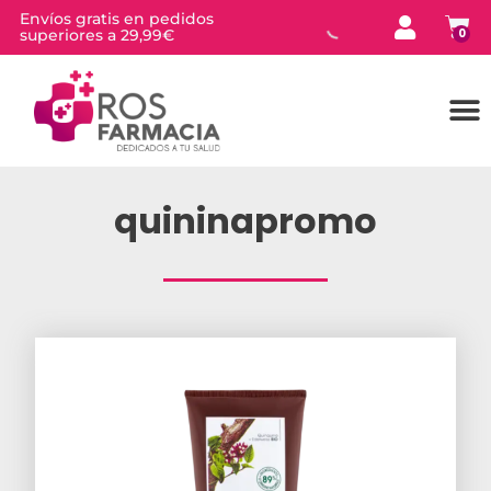
Envíos gratis en pedidos
superiores a 29,99€
0
quininapromo