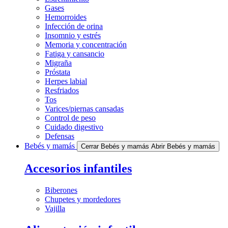
Gases
Hemorroides
Infección de orina
Insomnio y estrés
Memoria y concentración
Fatiga y cansancio
Migraña
Próstata
Herpes labial
Resfriados
Tos
Varices/piernas cansadas
Control de peso
Cuidado digestivo
Defensas
Bebés y mamás
Cerrar Bebés y mamás
Abrir Bebés y mamás
Accesorios infantiles
Biberones
Chupetes y mordedores
Vajilla