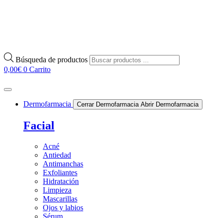
Búsqueda de productos
0,00
€
0
Carrito
Dermofarmacia
Cerrar Dermofarmacia
Abrir Dermofarmacia
Facial
Acné
Antiedad
Antimanchas
Exfoliantes
Hidratación
Limpieza
Mascarillas
Ojos y labios
Sérum