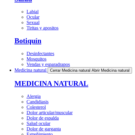
Labial
Ocular
Sexual
Tiritas y apositos
Botiquín
Desinfectantes
Mosquitos
Vendas y esparadrapos
Medicina natural
Cerrar Medicina natural
Abrir Medicina natural
MEDICINA NATURAL
Alergia
Candidiasis
Colesterol
Dolor articular/muscular
Dolor de espalda
Salud ocular
Dolor de garganta
Estreñimiento