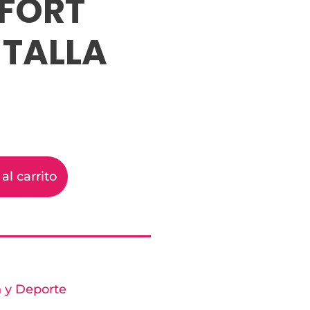
FORT
 TALLA
al carrito
n y Deporte