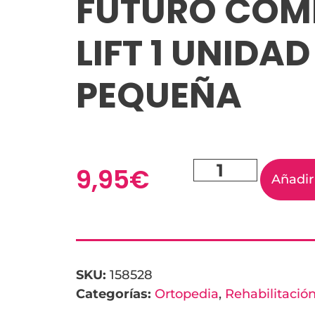
FUTURO COM
LIFT 1 UNIDAD
PEQUEÑA
9,95
€
Añadir 
SKU:
158528
Categorías:
Ortopedia
,
Rehabilitació