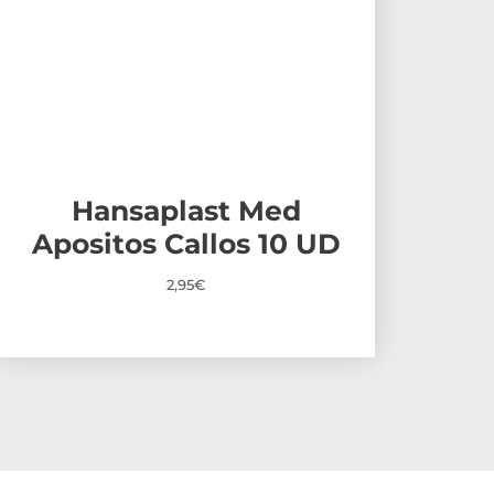
Hansaplast Med
Apositos Callos 10 UD
2,95
€