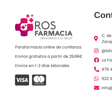
Con
C. de
Zara
Parafarmacia online de confianza
@laf
Envíos gratuitos a partir de 29,99€
La F
Envíos en 1-2 días laborales.
976 4
622 
info