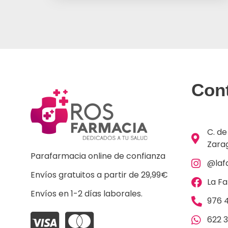
Con
C. de
Zara
Parafarmacia online de confianza
@laf
Envíos gratuitos a partir de 29,99€
La F
Envíos en 1-2 días laborales.
976 4
622 