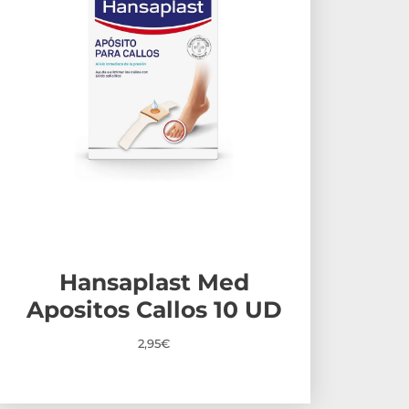
Hansaplast Med
Apositos Callos 10 UD
2,95
€