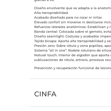
Diseño envolvente que se adapta a la anatomí
Alta transpirabilidad.
Acabado diseñado para no rozar ni irritar.
Elevado confort sin moverse ni deslizarse inc
Refuerzos laterales anatómicos: Estabilizan y re
Banda central: Colocada sobre el gemelo, evita
Diseño seamlight: Costuras y acabados impercep
Tejido bicapa: Aporta alta transpirabilidad y s
Presión zero: Sobre rótula y zona poplítea, apor
Sistema “all in one”: Rodete rotuliano de silic
Natural touch: Interior de algodón que aporta a
subluxaciones de rótula, artrosis, procesos reu
Prevención y recuperación funcional de lesione
CINFA