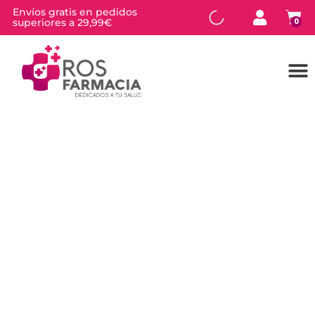
Envíos gratis en pedidos
superiores a 29,99€
0