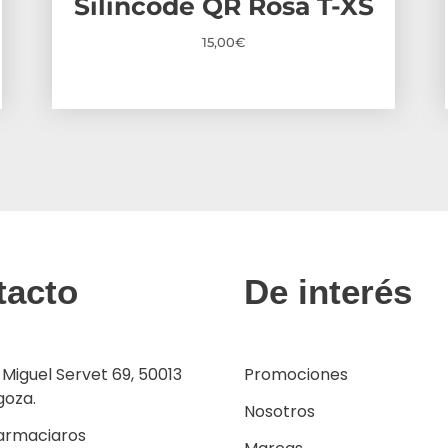
Silincode QR Rosa T-XS
15,00
€
tacto
De interés
 Miguel Servet 69, 50013
Promociones
goza.
Nosotros
armaciaros