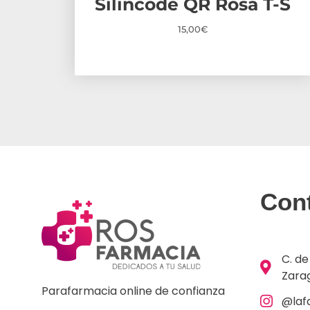
Silincode QR Rosa T-S
15,00
€
Con
C. de
Zara
Parafarmacia online de confianza
@laf