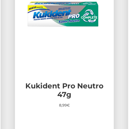
Kukident Pro Neutro
47g
8,99
€