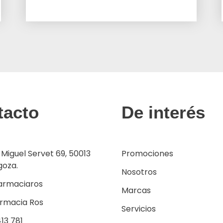
tacto
De interés
 Miguel Servet 69, 50013
Promociones
goza.
Nosotros
armaciaros
Marcas
armacia Ros
Servicios
13 781