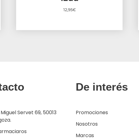
12,95
€
tacto
De interés
 Miguel Servet 69, 50013
Promociones
goza.
Nosotros
armaciaros
Marcas