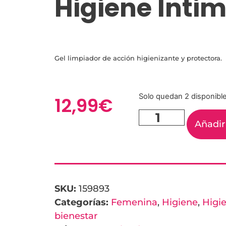
Higiene Ínti
Gel limpiador de acción higienizante y protectora.
Solo quedan 2 disponibl
12,99
€
Añadir 
SKU:
159893
Categorías:
Femenina
,
Higiene
,
Higi
bienestar