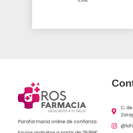
9,95
€
Con
C. de
Zara
Parafarmacia online de confianza
@laf
Envíos gratuitos a partir de 29,99€