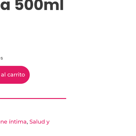
ma 500ml
es
al carrito
ene íntima
,
Salud y