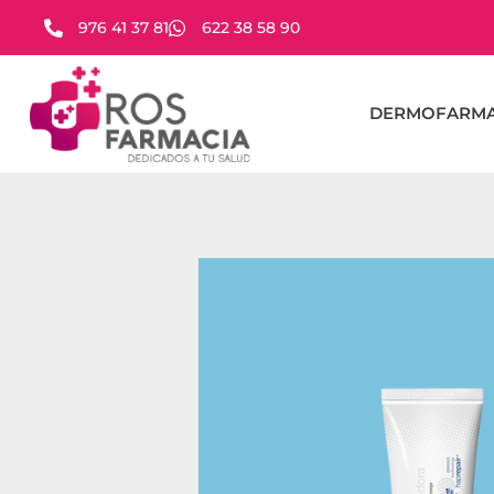
976 41 37 81
622 38 58 90
DERMOFARMA