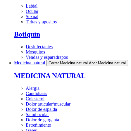
Labial
Ocular
Sexual
Tiritas y apositos
Botiquín
Desinfectantes
Mosquitos
Vendas y esparadrapos
Medicina natural
Cerrar Medicina natural
Abrir Medicina natural
MEDICINA NATURAL
Alergia
Candidiasis
Colesterol
Dolor articular/muscular
Dolor de espalda
Salud ocular
Dolor de garganta
Estreñimiento
Gases