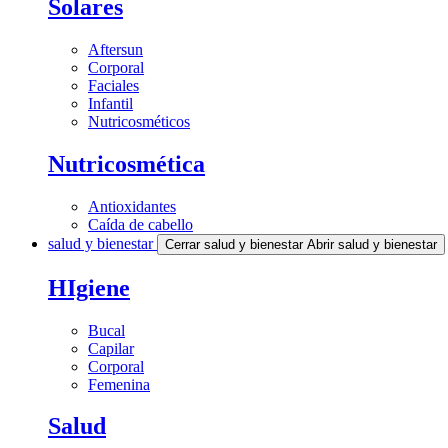
Solares
Aftersun
Corporal
Faciales
Infantil
Nutricosméticos
Nutricosmética
Antioxidantes
Caída de cabello
salud y bienestar
Cerrar salud y bienestar
Abrir salud y bienestar
HIgiene
Bucal
Capilar
Corporal
Femenina
Salud