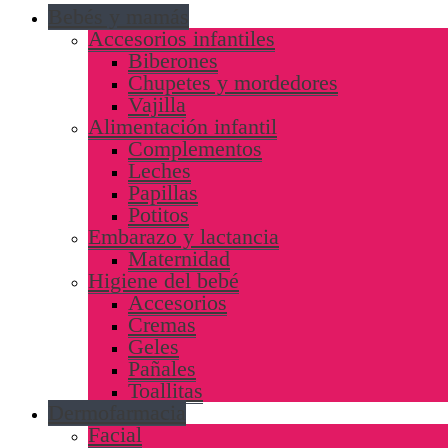
Bebés y mamás
Accesorios infantiles
Biberones
Chupetes y mordedores
Vajilla
Alimentación infantil
Complementos
Leches
Papillas
Potitos
Embarazo y lactancia
Maternidad
Higiene del bebé
Accesorios
Cremas
Geles
Pañales
Toallitas
Dermofarmacia
Facial