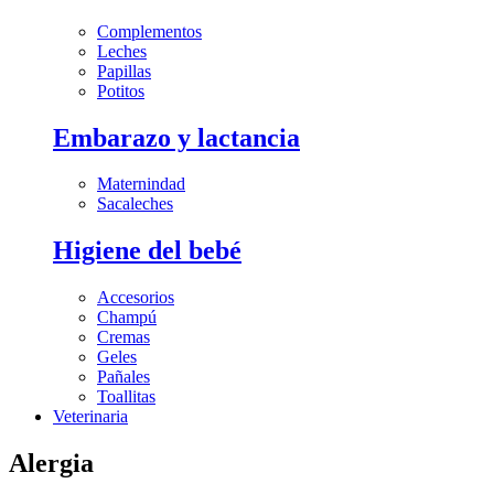
Complementos
Leches
Papillas
Potitos
Embarazo y lactancia
Maternindad
Sacaleches
Higiene del bebé
Accesorios
Champú
Cremas
Geles
Pañales
Toallitas
Veterinaria
Alergia