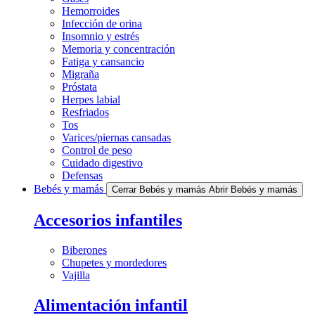
Hemorroides
Infección de orina
Insomnio y estrés
Memoria y concentración
Fatiga y cansancio
Migraña
Próstata
Herpes labial
Resfriados
Tos
Varices/piernas cansadas
Control de peso
Cuidado digestivo
Defensas
Bebés y mamás
Cerrar Bebés y mamás
Abrir Bebés y mamás
Accesorios infantiles
Biberones
Chupetes y mordedores
Vajilla
Alimentación infantil