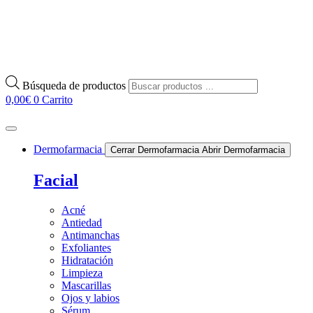
Búsqueda de productos
0,00
€
0
Carrito
Dermofarmacia
Cerrar Dermofarmacia
Abrir Dermofarmacia
Facial
Acné
Antiedad
Antimanchas
Exfoliantes
Hidratación
Limpieza
Mascarillas
Ojos y labios
Sérum